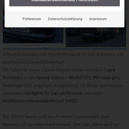
Präferenzen
Datenschutzerklärung
Impressum
Selbstfahrerumbau mit Handbediengerät für Gas & Bremse und
Multifunktionslenkraddrehknauf
Wir haben für einen unserer Kunden diesen schicken
Cupra
Formentor
in der
Special Editon – Modell 971/ 999 taiga grey
–
bedarfsgerecht umgebaut. Ausgestattet ist dieser Sportwagen
mit einem
Handgerät für Gas und Bremse
und einem
Multifunktionslenkraddrehknauf (MFD).
Die 390 PS lassen sich durch unsere Anpassungen ganz
bequem mit nur einer Hand steuern. Zum Gas geben wird der