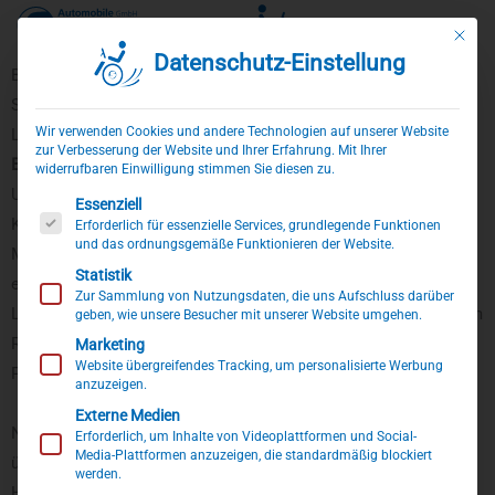
Mit die
Datenschutz-Einstellung
Zum
Behindertengerechter Cupra Formentor Umbau
Inhalt
Selbstfahrerumbau mit Handbediengerät für Gas und Bremse,
springen
Wir verwenden Cookies und andere Technologien auf unserer Website
Lenkraddrehknauf, Rollstuhlverladesystem uvm.
zur Verbesserung der Website und Ihrer Erfahrung. Mit Ihrer
Behindertengerechter
Cupra Formentor
als
Selbstfahrerumbau
.
widerrufbaren Einwilligung stimmen Sie diesen zu.
Umgebaut durch handwerkliches Geschick und technisches
Es folgt eine Liste der Service-Gruppen, für die eine Einwillig
Essenziell
Know-How ist dieser Fahrzeugumbau eine optimale
Erforderlich für essenzielle Services, grundlegende Funktionen
und das ordnungsgemäße Funktionieren der Website.
Mobilitätslösung für Menschen mit Handicap. Ausgestattet ist
Statistik
er mit einem Handbediengerät für Gas und Bremse, einem
Zur Sammlung von Nutzungsdaten, die uns Aufschluss darüber
Lenkraddrehknauf (LDK), einer Transferhilfe (Rutschbrett), einem
geben, wie unsere Besucher mit unserer Website umgehen.
Rollstuhlverladesystem, dem Ladeboy S2, sowie einer
Marketing
Website übergreifendes Tracking, um personalisierte Werbung
Pedalabdeckung.
anzuzeigen.
Externe Medien
Nachdem man vom Rollstuhl über das klappbare Rutschbrett
Erforderlich, um Inhalte von Videoplattformen und Social-
Media-Plattformen anzuzeigen, die standardmäßig blockiert
übergesetzt hat, wird der faltbare Aktivrollstuhl mit nur wenigen
werden.
Handgriffen vor der Halterung des Ladeboy S2 positioniert. Der