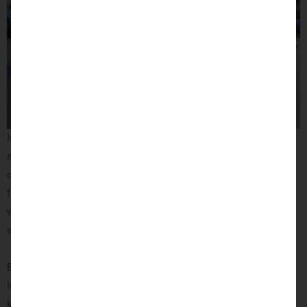
Im Fußraum befindet sich die sogenannte Pedalsperre, die zum
einem als sichere Abdeckung der herkömmlichen Pedalerie
dient, zum anderen jedoch ebenso als bequeme Abstellfläche
für Ihre Füße dienen kann. Sie ist bei Bedarf im Handumdrehen
wieder entfernt, sodass einem Fahrerwechsel nichts im Wege
steht.
Bei Rückfragen zu diesem Fahrzeugumbau oder allgemeinem
Interesse an einer Umbaulösung für Selbstfahrer oder Beifahrer,
kontaktieren Sie unsere Fachberater jederzeit sehr gerne. Wir