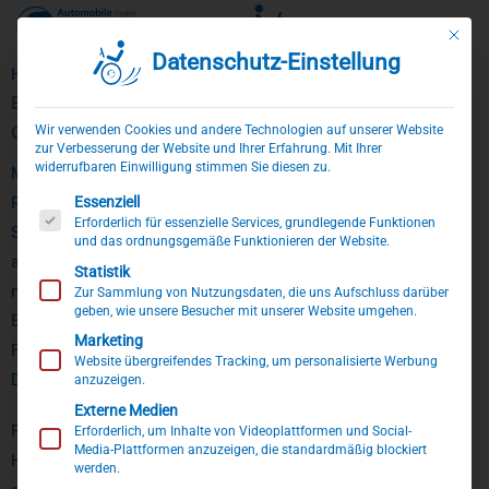
Mit die
Datenschutz-Einstellung
Zum
Home
»
Ehrung für Frank Sodermanns mit dem Weißen Kreuz
Inhalt
Ehrung für Frank Sodermanns mit dem Weißen Kreuz „Honor et
springen
Wir verwenden Cookies und andere Technologien auf unserer Website
Gloria“
zur Verbesserung der Website und Ihrer Erfahrung. Mit Ihrer
widerrufbaren Einwilligung stimmen Sie diesen zu.
Mit Genehmigung des ukrainischen Parlaments ehrte die Nicht-
Es folgt eine Liste der Service-Gruppen, für die eine Einwillig
Essenziell
Regierungsorganisation „Agape Ukraine“ unter anderem Frank
Erforderlich für essenzielle Services, grundlegende Funktionen
Sodermanns mit dem Weißen Kreuz „Honor et Gloria“ für sein
und das ordnungsgemäße Funktionieren der Website.
außerordentliches Engagement zur Evakuierung von Menschen
Statistik
mit Behinderung und deren Angehörigen aus der Ukraine.
Zur Sammlung von Nutzungsdaten, die uns Aufschluss darüber
geben, wie unsere Besucher mit unserer Website umgehen.
Ebenfalls anwesend bei der Ehrung war die Generalkonsulin
Marketing
Frau Iryna Shum des Generalkonsulats der Ukraine in
Website übergreifendes Tracking, um personalisierte Werbung
Düsseldorf.
anzuzeigen.
Externe Medien
Fast zwei Jahre nach Beginn der Hilfsaktion konnten durch das
Erforderlich, um Inhalte von Videoplattformen und Social-
Media-Plattformen anzuzeigen, die standardmäßig blockiert
Hilfsnetzwerk inzwischen rund 600 Personen in Sicherheit
werden.