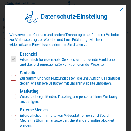
Mit die
Datenschutz-Einstellung
Zum
Home
»
Fiat Ducato
Inhalt
Behindertengerechtes Fiat Ducato Reisemobil
springen
Wir verwenden Cookies und andere Technologien auf unserer Website
Umbaubeispiele für Selbst- und Beifahrer
zur Verbesserung der Website und Ihrer Erfahrung. Mit Ihrer
widerrufbaren Einwilligung stimmen Sie diesen zu.
Selbstfahrerumbau mit seitlichem Unterflur-Kassettenlift,
Es folgt eine Liste der Service-Gruppen, für die eine Einwillig
Multifunktionslenkraddrehknauf, Handbediengerät für Gas &
Essenziell
Bremse, angepasstem Innenraumboden uvm.
Erforderlich für essenzielle Services, grundlegende Funktionen
und das ordnungsgemäße Funktionieren der Website.
Selbstfahrerumbau mit Lenkraddrehknauf, Handgerät für
Gas und Bremse und seitlichem Lift.
Statistik
Zur Sammlung von Nutzungsdaten, die uns Aufschluss darüber
Selbstfahrerumbau mit seitlichem Unterflur-Kassettenlift,
geben, wie unsere Besucher mit unserer Website umgehen.
Multifunktionslenkraddrehknauf, Handbediengerät für Gas &
Bremse uvm.
Marketing
Website übergreifendes Tracking, um personalisierte Werbung
Selbstfahrerumbau mit elektronischem Linksgas und
anzuzeigen.
Multifunktionslenkraddrehknauf.
Externe Medien
Beifahrerumbau mit Hub-Schwenksitz & Drehsitzkonsole
Erforderlich, um Inhalte von Videoplattformen und Social-
auf der Beifahrerseite.
Media-Plattformen anzuzeigen, die standardmäßig blockiert
werden.
Beifahrerumbau mit seitlichem Lift und Rollstuhlplatz.