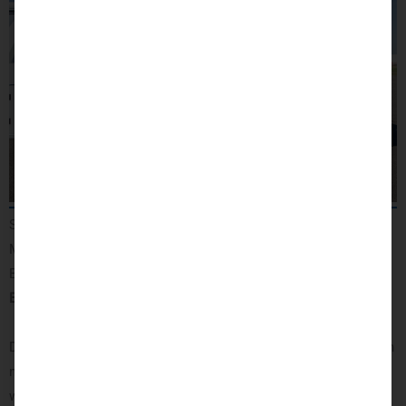
Selbstfahrerumbau mit seitlichem Unterflur-Kassettenlift,
Multifunktionslenkraddrehknauf, Handbediengerät für Gas &
Bremse uvm.
Beispiel 3/7
Dieses Fiat Wohnmobil ist ein Selbstfahrerumbau für Menschen
mit Mobilitätseinschränkung. Bei diesem Umbaubeispiel haben
wir einige interessante Maßnahmen vorgenommen. Die im