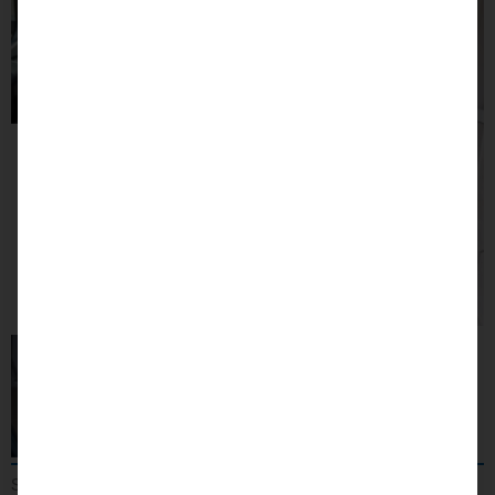
Selbstfahrerumbau mit Lenkraddrehknauf, Handgerät für Gas