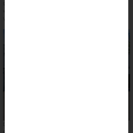
ganz einfach den Transfer von seinem Rollstuhl auf den Sitz
vornimmt. Die zu überbrückende Distanz wurde um ein
Vielfaches verringert.
Damit im hinteren Wohnmobilbereich auch ausreichend
Bewegungsfreiheit vorhanden ist, wurde kurzerhand ein Schrank