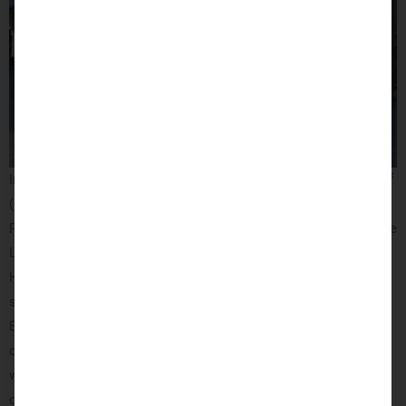
In dieses Wohnmobil wurde ein Multifunktionslenkraddrehknauf
(MFD), ein Handbediengerät für Gas und Bremse, sowie eine
Pedalsperre eingebaut. Der MFD ermöglicht die einfache sichere
Lenkung des behindertengerechten Wohnmobils mit nur einer
Hand. Außerdem ermöglicht dieser per Tastendruck auch die
simple Bedienung von Sekundärfunktionen, wie beispielsweise
Blinker, Hupe und Licht. Das Veigel-Handgerät funktioniert nach
dem
Zug-Druck-Prinzip.
Hierbei beschleunigt das Wohnmobil,
wenn der ergonomische Hebel nach hinten gezogen wird. Das
drücken nach vorne hingegen ist für das Auslösen des