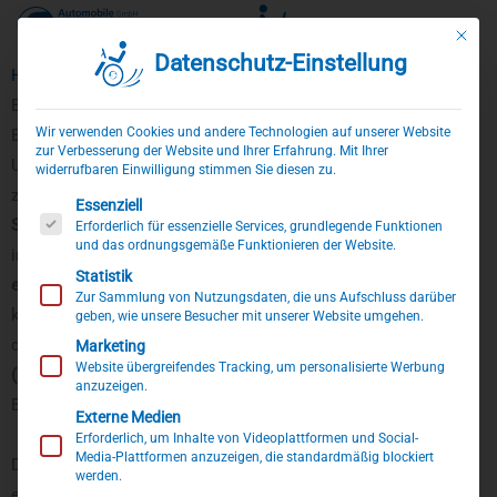
Mit die
Datenschutz-Einstellung
Zum
Home
»
Ford Umbauten
»
Ford Courier
Inhalt
Behindertengerechter Ford Courier
springen
Wir verwenden Cookies und andere Technologien auf unserer Website
Behindertengerechter Ford Courier Selbstfahrerumbau
zur Verbesserung der Website und Ihrer Erfahrung. Mit Ihrer
Unser
behindertengerechter Ford Courier
als kompakter und
widerrufbaren Einwilligung stimmen Sie diesen zu.
zugleich äußerst vielseitiger Hochdachkombi, der speziell für
Es folgt eine Liste der Service-Gruppen, für die eine Einwillig
Essenziell
Selbstfahrer
konzipiert wurde. Das Fahrzeug ist mit dem
Erforderlich für essenzielle Services, grundlegende Funktionen
und das ordnungsgemäße Funktionieren der Website.
innovativen
Space-Drive-System
ausgestattet, das durch seinen
Statistik
elektronisch-digitalen Gas-Bremsschieber
ein präzises und
Zur Sammlung von Nutzungsdaten, die uns Aufschluss darüber
komfortables Fahren ermöglicht. Ergänzt wird die Steuerung
geben, wie unsere Besucher mit unserer Website umgehen.
durch einen ergonomischen
Multifunktions-Lenkraddrehknauf
Marketing
Website übergreifendes Tracking, um personalisierte Werbung
(MFD)
, über den Sie alle wichtigen
Sekundärfunktionen
wie
anzuzeigen.
Blinker, Licht, Hupe und vieles mehr intuitiv bedienen können.
Externe Medien
Erforderlich, um Inhalte von Videoplattformen und Social-
Media-Plattformen anzuzeigen, die standardmäßig blockiert
Der Einstieg in den behindertengerechten Ford Courier erfolgt
werden.
einfach über die
Transferhilfe
an der Fahrerseite – dem