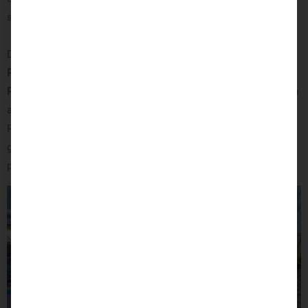
sogenannten
klappbaren Rutschbrett
.
Des Weiteren bietet das Fahrzeug mit dem
Ladeboy S2
Rollstuhlverladesystem
eine optimale Möglichkeit, um den
Rollstuhl
im Fahrzeuginneren zu verstauen. Hierfür kann einfach
auf dem
Rutschbrett
Platz genommen werden, woraufhin der
Rollstuhl in gefalteter Form einfach in das Verladesystem
geschoben werden kann. Die Verladung gelingt ganz bequem
per
Knopfdruck
.