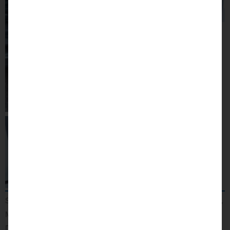
Selbstfahrerumbau mit elektrisch digitalem Gas Bremsschieber,
MFD und elektrischer Sonnenblende.
Dieses Fahrzeug, ein Ford Courier, wurde speziell als