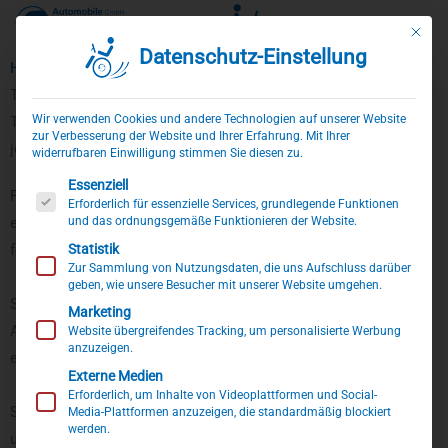
Mit die
Datenschutz-Einstellung
Zum
Home
»
Produkte
»
Einstiegshilfen
»
Trittstufe
Inhalt
Trittstufen zum leichten Ein- und Ausstieg
springen
Wir verwenden Cookies und andere Technologien auf unserer Website
Trittstufen in ganz unterschiedlichen Ausführungen für fast
zur Verbesserung der Website und Ihrer Erfahrung. Mit Ihrer
jedes Fahrzeug.
widerrufbaren Einwilligung stimmen Sie diesen zu.
Es folgt eine Liste der Service-Gruppen, für die eine Einwillig
Essenziell
Für einen leichten Ein- und Ausstieg in höhere Wagen wird
Erforderlich für essenzielle Services, grundlegende Funktionen
und das ordnungsgemäße Funktionieren der Website.
eine elektrisch oder mechanisch herausfahrbare oder
Statistik
feste
zusätzliche Trittstufe
montiert.
Zur Sammlung von Nutzungsdaten, die uns Aufschluss darüber
geben, wie unsere Besucher mit unserer Website umgehen.
Sei es z.B. für Menschen mit Kleinwuchs, mit
Marketing
Altersbeschwerden, Kindern mit Handicap oder nach
Website übergreifendes Tracking, um personalisierte Werbung
anzuzeigen.
einem Unfall, unsere Trittstufen bieten Sicherheit.
Externe Medien
Erforderlich, um Inhalte von Videoplattformen und Social-
So können Sie den Höhenunterschied zwischen Straße
Media-Plattformen anzuzeigen, die standardmäßig blockiert
werden.
und Wagen stufenweise überwinden. Die Stufen sind an