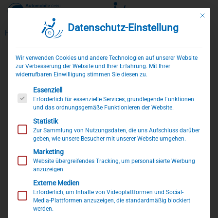
Mit die
Datenschutz-Einstellung
Zum
Home
»
Produkte
»
Camping mit Behinderung
»
Smartbench
Inhalt
springen
Wir verwenden Cookies und andere Technologien auf unserer Website
zur Verbesserung der Website und Ihrer Erfahrung. Mit Ihrer
widerrufbaren Einwilligung stimmen Sie diesen zu.
Es folgt eine Liste der Service-Gruppen, für die eine Einwillig
Essenziell
Erforderlich für essenzielle Services, grundlegende Funktionen
und das ordnungsgemäße Funktionieren der Website.
Statistik
Zur Sammlung von Nutzungsdaten, die uns Aufschluss darüber
geben, wie unsere Besucher mit unserer Website umgehen.
Marketing
Website übergreifendes Tracking, um personalisierte Werbung
anzuzeigen.
Externe Medien
Erforderlich, um Inhalte von Videoplattformen und Social-
Media-Plattformen anzuzeigen, die standardmäßig blockiert
werden.