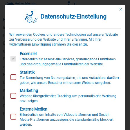
Mit die
Datenschutz-Einstellung
Zum
Home
»
Produkte
»
Fußraumerhöhung
Inhalt
Individuelle Fußraumerhöhung
springen
Wir verwenden Cookies und andere Technologien auf unserer Website
Für ein bequemes Abstellen der Füße während der Autofahrt.
zur Verbesserung der Website und Ihrer Erfahrung. Mit Ihrer
Eine individuelle
Fußraumerhöhung
ermöglicht das
bequeme
widerrufbaren Einwilligung stimmen Sie diesen zu.
und komfortable Absetzen der Füße
während der Autofahrt. Die
Es folgt eine Liste der Service-Gruppen, für die eine Einwillig
Essenziell
Füße hängen nicht in der Luft und werden sicher auf dem
Erforderlich für essenzielle Services, grundlegende Funktionen
und das ordnungsgemäße Funktionieren der Website.
erhöhten Fahrzeugboden abgestellt. Optisch wird die
Statistik
Fußraumerhöhung Ihrem Fahrzeuginterieur angepasst. Dieser
Zur Sammlung von Nutzungsdaten, die uns Aufschluss darüber
Umbau ist bei einer Vielzahl an Fahrzeugmodellen problemlos
geben, wie unsere Besucher mit unserer Website umgehen.
nachrüstbar.
Marketing
Website übergreifendes Tracking, um personalisierte Werbung
Häufig wird eine Fußraumerhöhung in Kombination mit einer
anzuzeigen.
Pedalverlängerung genutzt. Schauen Sie sich gerne dazu unsere
Externe Medien
Produktseite an.
Erforderlich, um Inhalte von Videoplattformen und Social-
Media-Plattformen anzuzeigen, die standardmäßig blockiert
werden.