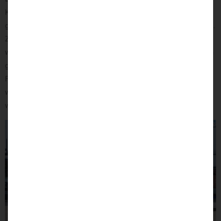
Kunden. Bei diesem hinter dem Lenkrad befindlichen Gasring
genügt ein leichtes Heranziehen und das Fahrzeug beschleunigt.
Zum Abbremsen wird der
Bremshebel
einfach betätigt. Somit
wird dieser Selbstfahrerumbau einzig und allein mit den Händen
gesteuert. Abschließend ist die
Pedalsperre
im Fußraum des
Fahrzeuges verbaut, um ein versehentliches Bedienen der
werksmäßigen Pedalerie zu verhindern. Die Füße finden so
während der Autofahrt eine bequeme Abstellmöglichkeit.