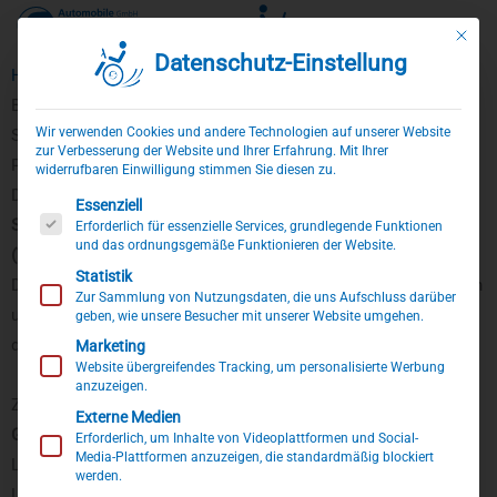
Mit die
Datenschutz-Einstellung
Zum
Home
»
Skoda Octavia
Inhalt
Behindertengerechter Skoda Octavia Umbau
springen
Wir verwenden Cookies und andere Technologien auf unserer Website
Selbstfahrerumbau mit Gasring, Bremshebel, Transferhilfe &
zur Verbesserung der Website und Ihrer Erfahrung. Mit Ihrer
Pedalsperre.
widerrufbaren Einwilligung stimmen Sie diesen zu.
Dieser
Skoda Octavia
ist ein
behindertengerechter
Es folgt eine Liste der Service-Gruppen, für die eine Einwillig
Essenziell
Selbstfahrerumbau
. Dank des verbauten
Rutschbrettes
Erforderlich für essenzielle Services, grundlegende Funktionen
und das ordnungsgemäße Funktionieren der Website.
(Transferhilfe)
gelingt das Einsteigen ins Fahrzeug sehr leicht.
Statistik
Das Umsetzen vom Rollstuhl auf den Fahrersitz ist ganz einfach
Zur Sammlung von Nutzungsdaten, die uns Aufschluss darüber
und vor allem sicher zu händeln, da die zu überwindende Lücke
geben, wie unsere Besucher mit unserer Website umgehen.
durch das Rutschbrett fast vollständig geschlossen wird.
Marketing
Website übergreifendes Tracking, um personalisierte Werbung
anzuzeigen.
Zum Beschleunigen haben wir bei diesem Skoda Octavia einen
Externe Medien
Gasring
verbaut. Dieser befindet sich hier direkt hinter dem
Erforderlich, um Inhalte von Videoplattformen und Social-
Media-Plattformen anzuzeigen, die standardmäßig blockiert
Lenkrad. Alternativ kann ein solcher Gasring auch auf dem
werden.
Lenkrad montiert werden, je nach Bedarf und Wunsch des