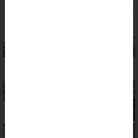
Nähe zum Reha-Mobilitätszentrum NRW
Mitnahme Ihres Assistenzhundes nach vorheriger Absprache
Nach Absprache: Kontaktvermittlung zu einem
ortsansässigen Pflegedienst