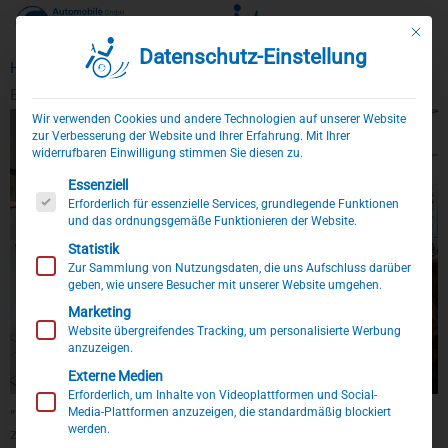
Mit die
Datenschutz-Einstellung
Zum
Home
»
Service
»
Ferienwohnung
»
Casa de Marlene
Inhalt
Barrierefreundliche Ferienwohnung „Casa de Marlene“
springen
Wir verwenden Cookies und andere Technologien auf unserer Website
zur Verbesserung der Website und Ihrer Erfahrung. Mit Ihrer
widerrufbaren Einwilligung stimmen Sie diesen zu.
Es folgt eine Liste der Service-Gruppen, für die eine Einwillig
Essenziell
Erforderlich für essenzielle Services, grundlegende Funktionen
und das ordnungsgemäße Funktionieren der Website.
Statistik
Zur Sammlung von Nutzungsdaten, die uns Aufschluss darüber
geben, wie unsere Besucher mit unserer Website umgehen.
Marketing
Website übergreifendes Tracking, um personalisierte Werbung
anzuzeigen.
Externe Medien
Erforderlich, um Inhalte von Videoplattformen und Social-
„Casa de Marlene“ – große rollstuhlgerechte Ferienwohnung
Media-Plattformen anzuzeigen, die standardmäßig blockiert
werden.
zum Wohlfühlen