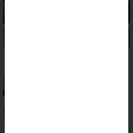
Von der Ferienwohnung zu Sodermanns
Bis zum Reha-Mobilitätszentrum NRW ist es von der
barrierefreundlichen Wohnung nicht weit. Gerade mal 4 Minuten
mit dem Auto sind Sie von uns entfernt. Für