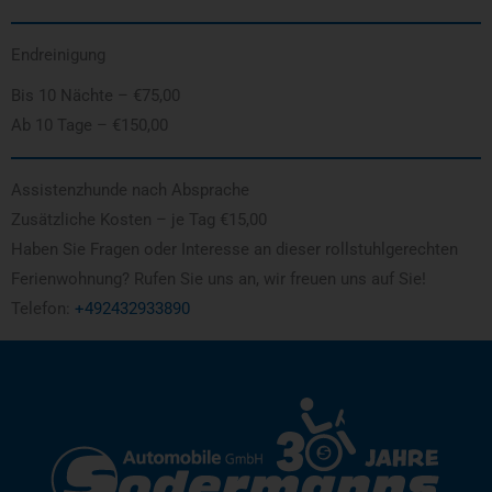
Endreinigung
Bis 10 Nächte – €75,00
Ab 10 Tage – €150,00
Assistenzhunde nach Absprache
Zusätzliche Kosten – je Tag €15,00
Haben Sie Fragen oder Interesse an dieser rollstuhlgerechten
Ferienwohnung? Rufen Sie uns an, wir freuen uns auf Sie!
Telefon:
+492432933890