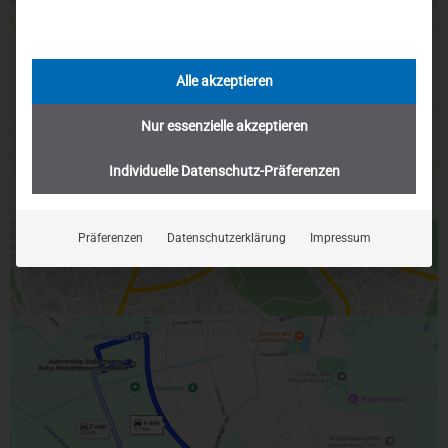
Sie sehen gerade einen Platzhalterinhalt von
Google Maps
. Um
auf den eigentlichen Inhalt zuzugreifen, klicken Sie auf die
Schaltfläche unten. Bitte beachten Sie, dass dabei Daten an
Drittanbieter weitergegeben werden.
Alle akzeptieren
Mehr Informationen
Nur essenzielle akzeptieren
Inhalt entsperren
Individuelle Datenschutz-Präferenzen
Erforderlichen Service akzeptieren und Inhalte entsperren
Präferenzen
Datenschutzerklärung
Impressum