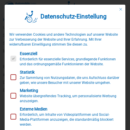
Mit die
Datenschutz-Einstellung
Zum
Home
»
Über uns
»
Stellenangebote
Inhalt
Unsere Stellenangebote
springen
Wir verwenden Cookies und andere Technologien auf unserer Website
Sollten Sie hier keine passenden Ausschreibungen /
zur Verbesserung der Website und Ihrer Erfahrung. Mit Ihrer
Stellenangebote finden, freuen wir uns jederzeit über Ihre
widerrufbaren Einwilligung stimmen Sie diesen zu.
Initiativbewerbung
per Email an
info@autohaus-sodermanns.de
Es folgt eine Liste der Service-Gruppen, für die eine Einwillig
Essenziell
Erforderlich für essenzielle Services, grundlegende Funktionen
und das ordnungsgemäße Funktionieren der Website.
Bitte senden Sie uns Ihre Bewerbungsunterlagen ausschließlich
Statistik
als
PDF-Datei
. Aus Gründen der IT-Sicherheit können Word-
Zur Sammlung von Nutzungsdaten, die uns Aufschluss darüber
Dokumente und andere bearbeitbare Dateiformate im
geben, wie unsere Besucher mit unserer Website umgehen.
Bewerbungsprozess leider nicht berücksichtigt werden.
Marketing
Website übergreifendes Tracking, um personalisierte Werbung
anzuzeigen.
Stellenangebote
Service-Techniker / Kraftfahrzeug-
Externe Medien
Mechatroniker
(m/w/d)
Erforderlich, um Inhalte von Videoplattformen und Social-
Media-Plattformen anzuzeigen, die standardmäßig blockiert
werden.
Stellenangebote
Kauffrau- /mann für Bürokommunikation