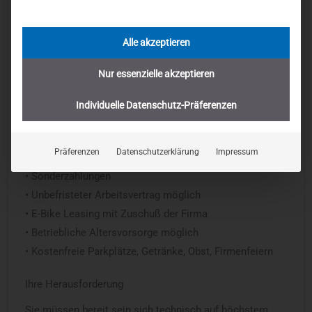
Alle akzeptieren
Nur essenzielle akzeptieren
Individuelle Datenschutz-Präferenzen
Ihre Vorteile
• Überdurchschnittliches Gehalt
Präferenzen
Datenschutzerklärung
Impressum
• 30 Tage Urlaub oder mehr möglich
• Sonderzahlungen
• Unbefristeter Arbeitsvertrag möglich
• E-Bike Leasing mit Zuschuß der Firma
• Betriebliche Altersvorsorge möglich
• Kostenfreie Parkplätze, Getränke, Obst, Firmenfeiern
Ihre Herausforderung
Sie müssen bereit sein sich technisch auf höchstem