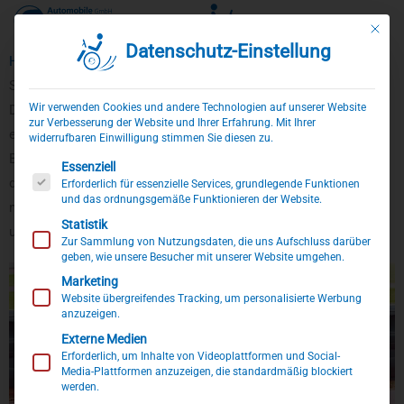
Mit die
Datenschutz-Einstellung
Zum
Home
»
Produkte
»
Einstiegshilfen
»
Schwenksitz Ford B-Max
Inhalt
Schwenksitz für Ford B-Max
springen
Wir verwenden Cookies und andere Technologien auf unserer Website
Der BraunAbility Turnout BIS ist ein speziell für den Ford B-Max
zur Verbesserung der Website und Ihrer Erfahrung. Mit Ihrer
entwickelte Schwenksitz als Konsole. Da im Ford B-Max keine
widerrufbaren Einwilligung stimmen Sie diesen zu.
B-Säule vorhanden ist, ist der Sicherheitsgurt beim Turnout BIS
Es folgt eine Liste der Service-Gruppen, für die eine Einwillig
Essenziell
direkt in den Sitz integriert. Die Schwenksitzkonsole wird
Erforderlich für essenzielle Services, grundlegende Funktionen
und das ordnungsgemäße Funktionieren der Website.
mechanisch betrieben und ist linksdrehend für die Fahrerseite
Statistik
und rechtsdrehend für die Beifahrerseite erhältlich.
Zur Sammlung von Nutzungsdaten, die uns Aufschluss darüber
geben, wie unsere Besucher mit unserer Website umgehen.
Marketing
Website übergreifendes Tracking, um personalisierte Werbung
anzuzeigen.
Externe Medien
Erforderlich, um Inhalte von Videoplattformen und Social-
Media-Plattformen anzuzeigen, die standardmäßig blockiert
werden.