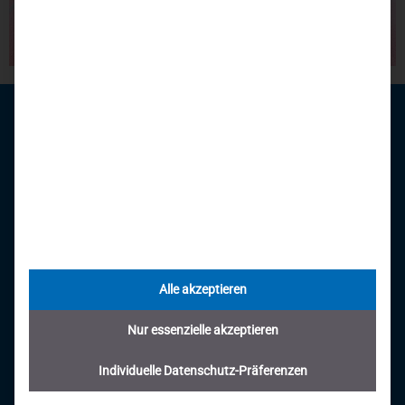
Behindertengerechte Fahrzeugumbauten seit 1996.
Alles unter einem Dach:
Alle akzeptieren
Auto - Umbau - Führerschein
Nur essenzielle akzeptieren
Individuelle Datenschutz-Präferenzen
Kontaktdaten