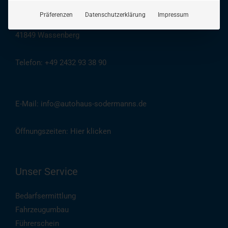
Präferenzen
Datenschutzerklärung
Impressum
Adresse: Auf dem Taubenkamp 12
41849 Wassenberg
Telefon: +49 2432 93 38 90
(
Auch per WhatsApp
)
E-Mail: info@autohaus-sodermanns.de
Öffnungszeiten:
Hier klicken
Unser Service
Bedarfsermittlung
Fahrzeugumbau
Führerschein