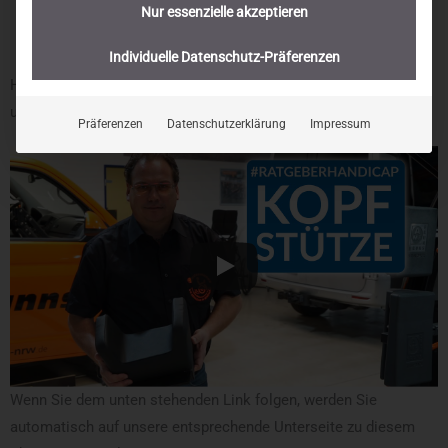
Nur essenzielle akzeptieren
Individuelle Datenschutz-Präferenzen
Hier sehen Sie das passende
„Ratgeber-Handicap“
Video auf
unserem
YouTube-Kanal
:
Präferenzen
Datenschutzerklärung
Impressum
Wenn Sie dem unten stehenden Link folgen, werden Sie
automatisch auf unsere entsprechende Unterseite zu diesem