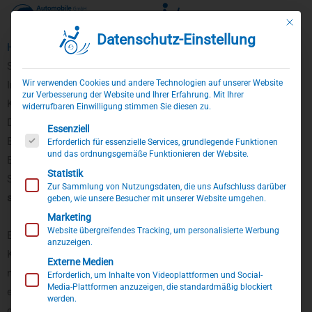
Mit die
Datenschutz-Einstellung
Zum
Home
»
Produkte
»
Sonderumbauten
»
Kopfstütze
Inhalt
Steckbare Kopfstütze mit seitlicher Führung
springen
Wir verwenden Cookies und andere Technologien auf unserer Website
Individuell entwickelte Kopfstützenerweiterung für mehr
zur Verbesserung der Website und Ihrer Erfahrung. Mit Ihrer
Kopfstabilität.
widerrufbaren Einwilligung stimmen Sie diesen zu.
Die hier zu sehende
Kopfstütze
ist eine
individuell
auf die
Es folgt eine Liste der Service-Gruppen, für die eine Einwillig
Essenziell
Bedürfnisse unseres Kunden entwickelte
Einzelanfertigung
. Als
Erforderlich für essenzielle Services, grundlegende Funktionen
und das ordnungsgemäße Funktionieren der Website.
Beifahrerumbau haben wir dieses Fahrzeug zur optimalen
Statistik
Sicherung der im Rollstuhl sitzenden Person mit einer
Zur Sammlung von Nutzungsdaten, die uns Aufschluss darüber
schwenkbaren Kopf- und Rückenstütze
ausgestattet.
geben, wie unsere Besucher mit unserer Website umgehen.
Marketing
Website übergreifendes Tracking, um personalisierte Werbung
Ergänzend hierzu haben wir eine aufsteckbare, zusätzliche
anzuzeigen.
Kopfstütze hergestellt, die schnell und besonders einfach zu
Externe Medien
montieren ist. Sie wird mit nur wenigen Handgriffen und ganz
Erforderlich, um Inhalte von Videoplattformen und Social-
Media-Plattformen anzuzeigen, die standardmäßig blockiert
einfach auf die klappbare Kopfstütze aufgesteckt und bietet für
werden.
den Rollstuhlfahrer nicht nur mehr Komfort, sondern auch mehr