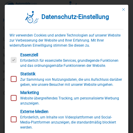
Mit die
Datenschutz-Einstellung
Zum
Home
»
Über uns
»
Team
Inhalt
Unser Team
springen
Wir verwenden Cookies und andere Technologien auf unserer Website
Unser Team besteht aus Mitarbeitern mit ganz
zur Verbesserung der Website und Ihrer Erfahrung. Mit Ihrer
widerrufbaren Einwilligung stimmen Sie diesen zu.
unterschiedlichen Hintergründen und Kenntnissen. Wir legen viel
Es folgt eine Liste der Service-Gruppen, für die eine Einwillig
Essenziell
Wert auf die Balance zwischen technischem und medizinischem
Erforderlich für essenzielle Services, grundlegende Funktionen
Wissen, die ständig geschult werden müssen. Nur so können
und das ordnungsgemäße Funktionieren der Website.
wir die Belange unserer Kunden optimal in die Umbaukonzepte
Statistik
einfließen lassen.
Zur Sammlung von Nutzungsdaten, die uns Aufschluss darüber
geben, wie unsere Besucher mit unserer Website umgehen.
Marketing
Geschäftsleitung
Website übergreifendes Tracking, um personalisierte Werbung
anzuzeigen.
Externe Medien
Erforderlich, um Inhalte von Videoplattformen und Social-
Media-Plattformen anzuzeigen, die standardmäßig blockiert
werden.