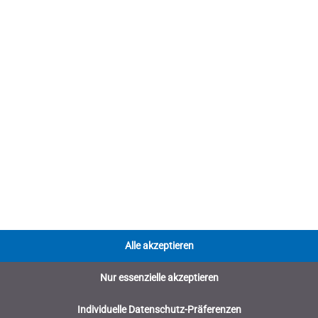
nd Bremse
ausgestattet.
schränkung das
selbstständige
leineren Art. Kompakt, wendig
mbau.
h betriebenes Fahrzeug und für
Alle akzeptieren
Nur essenzielle akzeptieren
Individuelle Datenschutz-Präferenzen