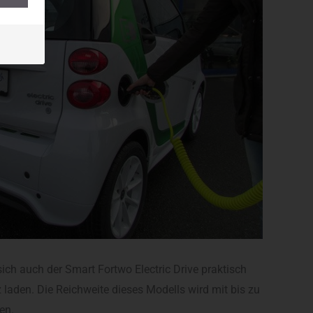
sich auch der Smart Fortwo Electric Drive praktisch
laden. Die Reichweite dieses Modells wird mit bis zu
en.