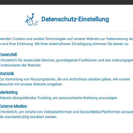
Datenschutz-Einstellung
Start
Fahrzeugumbau
Beispiele
Führ
Service
Über uns
Fahrzeughandel
Ko
wenden Cookies und andere Technologien auf unserer Website zur Verbesserung de
 und Ihrer Erfahrung. Mit Ihrer widerrufbaren Einwilligung stimmen Sie diesen zu.
lgt eine Liste der Service-Gruppen, für die eine Einwilligung erte
Essenziell
au
Erforderlich für essenzielle Services, grundlegende Funktionen und das ordnungsg
Funktionieren der Website.
uf & elektronischem Linksgas.
Statistik
Zur Sammlung von Nutzungsdaten, die uns Aufschluss darüber geben, wie unsere
umbau
für Menschen mit
Besucher mit unserer Website umgehen.
ktionslenkraddrehknauf
(MFD)
Marketing
Website übergreifendes Tracking, um personalisierte Werbung anzuzeigen.
ichzeitig wird die Bedienung der
Externe Medien
nur ein leichter Tastendruck
orderlich, um Inhalte von Videoplattformen und Social-Media-Plattformen anzuzeigen,
die standardmäßig blockiert werden.