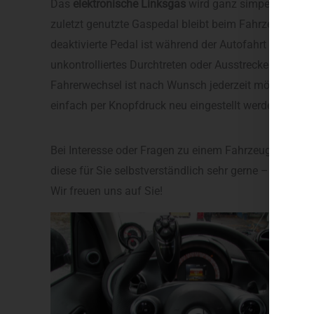
Das
elektronische Linksgas
wird ganz simpel per Kno
zuletzt genutzte Gaspedal bleibt beim Fahrzeugneusta
deaktivierte Pedal ist während der Autofahrt vollkomm
unkontrolliertes Durchtreten oder Ausstrecken eines B
Fahrerwechsel ist nach Wunsch jederzeit möglich, da
einfach per Knopfdruck neu eingestellt werden kann.
Bei Interesse oder Fragen zu einem Fahrzeugumbau fü
diese für Sie selbstverständlich sehr gerne – ausführl
Wir freuen uns auf Sie!