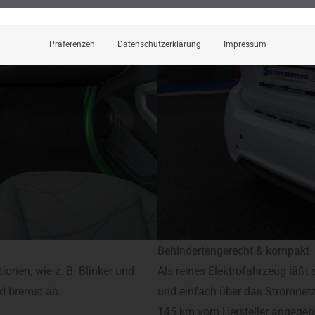
Präferenzen
Datenschutzerklärung
Impressum
Behindertengerecht & kompakt
onen, wie z. B. Blinker und
Als reines Elektrofahrzeug läßt 
d bremst ab.
und einfach über das Stromnetz 
145 km vom Hersteller angegeb