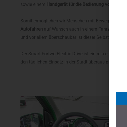
sowie einem
Handgerät für die
Bedienung von Gas u
Somit ermöglichen wir Menschen mit Bewegungsein
Autofahren
auf Wunsch auch in einem Fahrzeug der k
und vor allem überschaubar ist dieser Selbstfahreru
Der Smart Fortwo Electric Drive ist ein rein elektrisc
den täglichen Einsatz in der Stadt überaus praktisch.