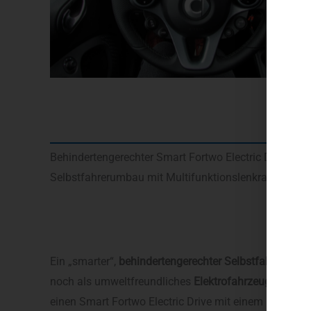
Behindertengerechter Smart Fortwo Electric Drive
Selbstfahrerumbau mit Multifunktionslenkraddrehkn
Ein „smarter“,
behindertengerechter Selbstfahrerumb
noch als umweltfreundliches
Elektrofahrzeug
? Doch, 
einen Smart Fortwo Electric Drive mit einem
Multifun