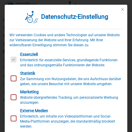
Mit die
Datenschutz-Einstellung
Zum
Home
»
Fahrzeugankauf leicht gemacht
Inhalt
Fahrzeugankauf leicht gemacht
springen
Wir verwenden Cookies und andere Technologien auf unserer Website
Neben dem Verkauf von
behindertengerechten Neu- und
zur Verbesserung der Website und Ihrer Erfahrung. Mit Ihrer
Gebrauchtwagen
kaufen wir auch im Rahmen unseres
widerrufbaren Einwilligung stimmen Sie diesen zu.
Fahrzeughandels
regelmäßig behindertengerechte Fahrzeuge an.
Es folgt eine Liste der Service-Gruppen, für die eine Einwillig
Essenziell
Um Ihnen die Handhabung so einfach wie möglich zu machen,
Erforderlich für essenzielle Services, grundlegende Funktionen
und das ordnungsgemäße Funktionieren der Website.
haben wir ein
Ankaufsformular
für Handicap-Fahrzeuge
Statistik
entwickelt.
Zur Sammlung von Nutzungsdaten, die uns Aufschluss darüber
Damit können Sie uns Informationen direkt und einfach
geben, wie unsere Besucher mit unserer Website umgehen.
zukommen lassen, um die Anfrage schnell und unkompliziert
Marketing
Website übergreifendes Tracking, um personalisierte Werbung
abzusenden. Dazu gehören z.B.:
anzuzeigen.
Externe Medien
Kontaktinformationen
Erforderlich, um Inhalte von Videoplattformen und Social-
Fahrzeugdaten
Media-Plattformen anzuzeigen, die standardmäßig blockiert
werden.
Informationen zum Umbau